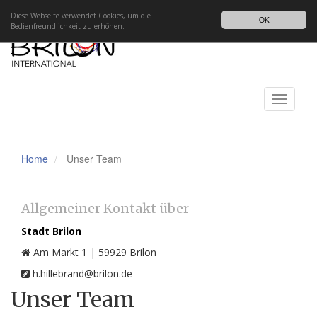
Impressum
Datenschutz
DE
Diese Webseite verwendet Cookies, um die
OK
Bedienfreundlichkeit zu erhöhen.
Toggle
navigati
Home
Unser Team
Allgemeiner Kontakt über
Stadt Brilon
Am Markt 1 | 59929 Brilon
h.hillebrand@brilon.de
Unser Team