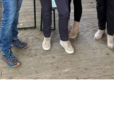
Sabrina Jorewitz (2. v. lin
melter-Padberg (3. v. links)