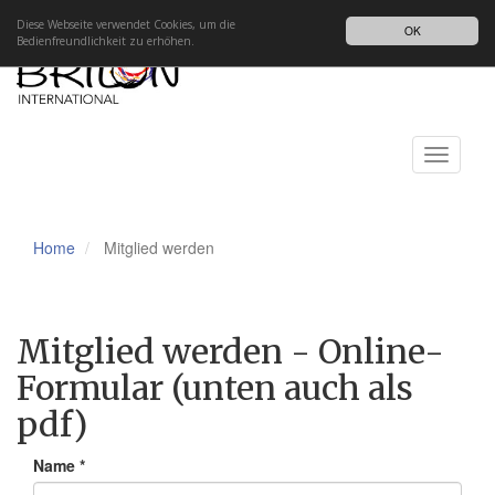
Impressum
Datenschutz
DE
Diese Webseite verwendet Cookies, um die
OK
Bedienfreundlichkeit zu erhöhen.
Toggle
navigati
Home
Mitglied werden
Mitglied werden - Online-
Formular (unten auch als
pdf)
Name
*