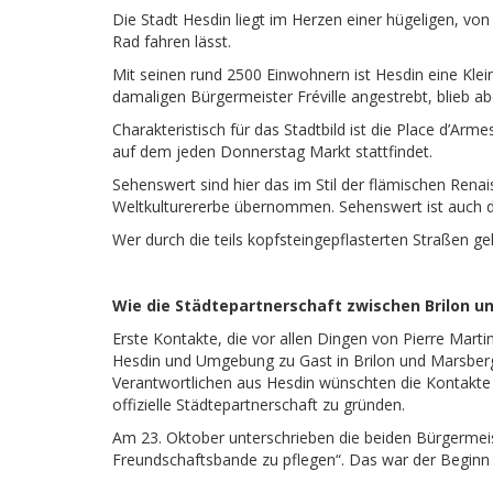
Die Stadt Hesdin liegt im Herzen einer hügeligen, von
Rad fahren lässt.
Mit seinen rund 2500 Einwohnern ist Hesdin eine Kle
damaligen Bürgermeister Fréville angestrebt, blieb abe
Charakteristisch für das Stadtbild ist die Place d’Ar
auf dem jeden Donnerstag Markt stattfindet.
Sehenswert sind hier das im Stil der flämischen Ren
Weltkulturererbe übernommen. Sehenswert ist auch 
Wer durch die teils kopfsteingepflasterten Straßen g
Wie die Städtepartnerschaft zwischen Brilon u
Erste Kontakte, die vor allen Dingen von Pierre Marti
Hesdin und Umgebung zu Gast in Brilon und Marsberg,
Verantwortlichen aus Hesdin wünschten die Kontakte 
offizielle Städtepartnerschaft zu gründen.
Am 23. Oktober unterschrieben die beiden Bürgermeis
Freundschaftsbande zu pflegen“. Das war der Beginn 