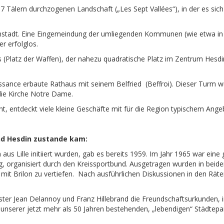
 7 Tälern durchzogenen Landschaft („Les Sept Vallées“), in der es sic
instadt. Eine Eingemeindung der umliegenden Kommunen (wie etwa in 
r erfolglos.
mes (Platz der Waffen), der nahezu quadratische Platz im Zentrum Hesdi
aissance erbaute Rathaus mit seinem Belfried (Beffroi). Dieser Turm
die Kirche Notre Dame.
eht, entdeckt viele kleine Geschäfte mit für die Region typischem An
nd Hesdin zustande kam:
n aus Lille initiiert wurden, gab es bereits 1959. Im Jahr 1965 war ei
 organisiert durch den Kreissportbund. Ausgetragen wurden in beide
mit Brilon zu vertiefen. Nach ausführlichen Diskussionen in den Rät
ter Jean Delannoy und Franz Hillebrand die Freundschaftsurkunden, i
unserer jetzt mehr als 50 Jahren bestehenden, „lebendigen“ Städtepar