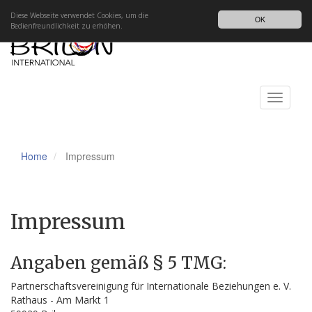
Impressum
Datenschutz
DE
Diese Webseite verwendet Cookies, um die
OK
Bedienfreundlichkeit zu erhöhen.
Toggle
navigati
Home
Impressum
Impressum
Angaben gemäß § 5 TMG:
Partnerschaftsvereinigung für Internationale Beziehungen e. V.
Rathaus - Am Markt 1