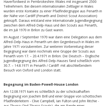
Haverfordwest in Pembrokeshire /Wales mit insgesamt 2500
Teilnehmern. Bei diesem internationalen Zeltlager in Wales
wurden erste Kontakte zu einer Pfadfindergruppe aus Penarth in
der Nähe von Cardiff (Penarth and District Scout Association)
geknüpft. Daraus entstand eine Internationale Jugendbegegnung
zwischen dem Alfred-Delp-Haus und den Scouts aus Penarth,
die im Juli 1970 in Brilon zu Gast waren.
Im August / September 1970 war dann eine Delegation aus dem
Alfred-Delp-Haus in Penarth um den Gegenbesuch in Wales im
Jahre 1971 vorzubereiten. Zur weiteren Vorbereitung dieser
Begegnung war dann nochmals eine Gruppe der Scouts aus
Penarth vom 17. – 20.4.1971 in Brilon. Die Deutsch – Englische
Jugendbegegnung des Alfred-Delp-Hauses fand schießlich vom
30.7. – 14.8.1971 in Penarth / Cardiff mit abschließendem
Besuch von Oxford und London statt.
Begegnung im Baden-Powell-House London
Am 12.08.1971 kam es schließlich zu der schicksalhaften
Begegnung von Joachim Brill und einer Gruppe von schottischen
Pfadfinderleitern - Clive Campbell, Ian Fulton und John Ritchie -
aus Thurso (2nd Thurso Scouts), die am Rande eines