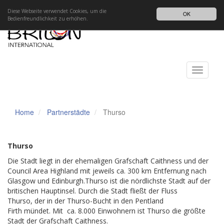
Impressum
Datenschutz
DE
Diese Webseite verwendet Cookies, um die
OK
Bedienfreundlichkeit zu erhöhen.
Toggle
navigati
Home
Partnerstädte
Thurso
Thurso
Die Stadt liegt in der ehemaligen Grafschaft Caithness und der
Council Area Highland mit jeweils ca. 300 km Entfernung nach
Glasgow und Edinburgh.Thurso ist die nördlichste Stadt auf der
britischen Hauptinsel. Durch die Stadt fließt der Fluss
Thurso, der in der Thurso-Bucht in den Pentland
Firth mündet. Mit ca. 8.000 Einwohnern ist Thurso die größte
Stadt der Grafschaft Caithness.