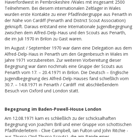
Haverfordwest in Pembrokeshire /Wales mit insgesamt 2500
Teilnehmern. Bei diesem internationalen Zeltlager in Wales
wurden erste Kontakte zu einer Pfadfindergruppe aus Penarth in
der Nähe von Cardiff (Penarth and District Scout Association)
geknüpft. Daraus entstand eine Internationale Jugendbegegnung
zwischen dem Alfred-Delp-Haus und den Scouts aus Penarth,
die im Juli 1970 in Brilon zu Gast waren.
Im August / September 1970 war dann eine Delegation aus dem
Alfred-Delp-Haus in Penarth um den Gegenbesuch in Wales im
Jahre 1971 vorzubereiten. Zur weiteren Vorbereitung dieser
Begegnung war dann nochmals eine Gruppe der Scouts aus
Penarth vom 17. – 20.4.1971 in Brilon. Die Deutsch – Englische
Jugendbegegnung des Alfred-Delp-Hauses fand schießlich vom
30.7. – 14.8.1971 in Penarth / Cardiff mit abschließendem
Besuch von Oxford und London statt.
Begegnung im Baden-Powell-House London
Am 12.08.1971 kam es schließlich zu der schicksalhaften
Begegnung von Joachim Brill und einer Gruppe von schottischen
Pfadfinderleitern - Clive Campbell, Ian Fulton und John Ritchie -
aus Thurso (2nd Thurso Scouts), die am Rande eines