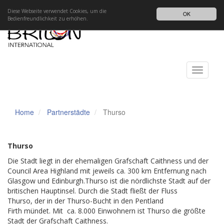
Impressum
Datenschutz
DE
Diese Webseite verwendet Cookies, um die
OK
Bedienfreundlichkeit zu erhöhen.
Toggle
navigati
Home
Partnerstädte
Thurso
Thurso
Die Stadt liegt in der ehemaligen Grafschaft Caithness und der
Council Area Highland mit jeweils ca. 300 km Entfernung nach
Glasgow und Edinburgh.Thurso ist die nördlichste Stadt auf der
britischen Hauptinsel. Durch die Stadt fließt der Fluss
Thurso, der in der Thurso-Bucht in den Pentland
Firth mündet. Mit ca. 8.000 Einwohnern ist Thurso die größte
Stadt der Grafschaft Caithness.