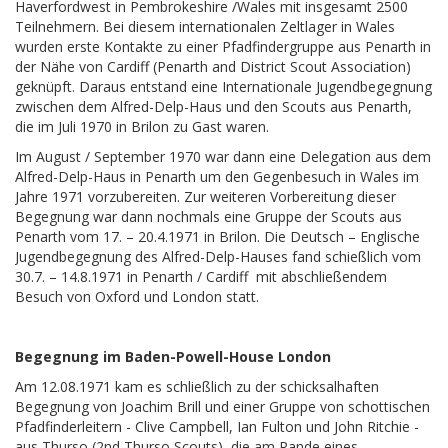
Haverfordwest in Pembrokeshire /Wales mit insgesamt 2500
Teilnehmern. Bei diesem internationalen Zeltlager in Wales
wurden erste Kontakte zu einer Pfadfindergruppe aus Penarth in
der Nähe von Cardiff (Penarth and District Scout Association)
geknüpft. Daraus entstand eine Internationale Jugendbegegnung
zwischen dem Alfred-Delp-Haus und den Scouts aus Penarth,
die im Juli 1970 in Brilon zu Gast waren.
Im August / September 1970 war dann eine Delegation aus dem
Alfred-Delp-Haus in Penarth um den Gegenbesuch in Wales im
Jahre 1971 vorzubereiten. Zur weiteren Vorbereitung dieser
Begegnung war dann nochmals eine Gruppe der Scouts aus
Penarth vom 17. – 20.4.1971 in Brilon. Die Deutsch – Englische
Jugendbegegnung des Alfred-Delp-Hauses fand schießlich vom
30.7. – 14.8.1971 in Penarth / Cardiff mit abschließendem
Besuch von Oxford und London statt.
Begegnung im Baden-Powell-House London
Am 12.08.1971 kam es schließlich zu der schicksalhaften
Begegnung von Joachim Brill und einer Gruppe von schottischen
Pfadfinderleitern - Clive Campbell, Ian Fulton und John Ritchie -
aus Thurso (2nd Thurso Scouts), die am Rande eines