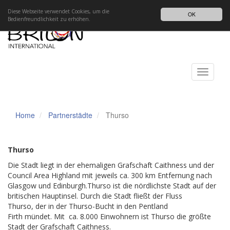
Impressum
Datenschutz
DE
Diese Webseite verwendet Cookies, um die
OK
Bedienfreundlichkeit zu erhöhen.
Toggle
navigati
Home
Partnerstädte
Thurso
Thurso
Die Stadt liegt in der ehemaligen Grafschaft Caithness und der
Council Area Highland mit jeweils ca. 300 km Entfernung nach
Glasgow und Edinburgh.Thurso ist die nördlichste Stadt auf der
britischen Hauptinsel. Durch die Stadt fließt der Fluss
Thurso, der in der Thurso-Bucht in den Pentland
Firth mündet. Mit ca. 8.000 Einwohnern ist Thurso die größte
Stadt der Grafschaft Caithness.