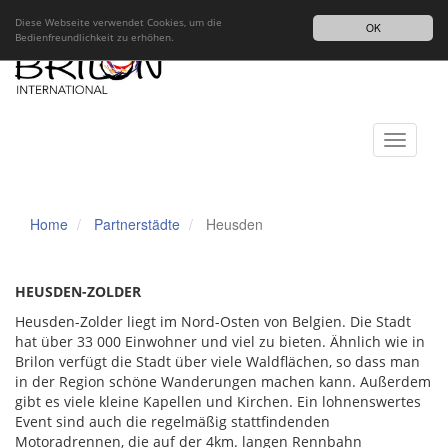
Impressum
Datenschutz
DE
Diese Webseite verwendet Cookies, um die
OK
Bedienfreundlichkeit zu erhöhen.
Toggle
navigati
Home
Partnerstädte
Heusden
HEUSDEN-ZOLDER
Heusden-Zolder liegt im Nord-Osten von Belgien. Die Stadt
hat über 33 000 Einwohner und viel zu bieten. Ähnlich wie in
Brilon verfügt die Stadt über viele Waldflächen, so dass man
in der Region schöne Wanderungen machen kann. Außerdem
gibt es viele kleine Kapellen und Kirchen. Ein lohnenswertes
Event sind auch die regelmäßig stattfindenden
Motoradrennen, die auf der 4km. langen Rennbahn