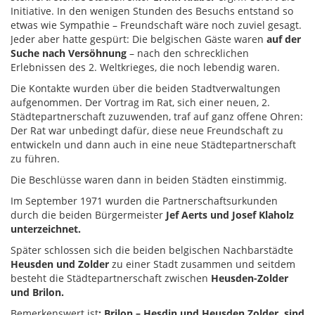
Initiative. In den wenigen Stunden des Besuchs entstand so
etwas wie Sympathie – Freundschaft wäre noch zuviel gesagt.
Jeder aber hatte gespürt: Die belgischen Gäste waren
auf der
Suche nach Versöhnung
– nach den schrecklichen
Erlebnissen des 2. Weltkrieges, die noch lebendig waren.
Die Kontakte wurden über die beiden Stadtverwaltungen
aufgenommen. Der Vortrag im Rat, sich einer neuen, 2.
Städtepartnerschaft zuzuwenden, traf auf ganz offene Ohren:
Der Rat war unbedingt dafür, diese neue Freundschaft zu
entwickeln und dann auch in eine neue Städtepartnerschaft
zu führen.
Die Beschlüsse waren dann in beiden Städten einstimmig.
Im September 1971 wurden die Partnerschaftsurkunden
durch die beiden Bürgermeister
Jef Aerts und Josef Klaholz
unterzeichnet.
Später schlossen sich die beiden belgischen Nachbarstädte
Heusden und Zolder
zu einer Stadt zusammen und seitdem
besteht die Städtepartnerschaft zwischen
Heusden-Zolder
und Brilon.
Bemerkenswert ist
: Brilon – Hesdin und Heusden Zolder
sind