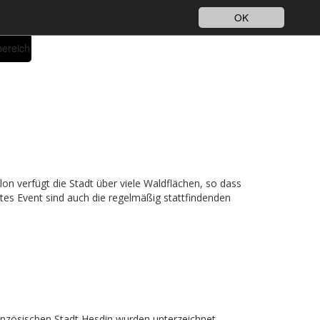
Impressum
Datenschutz
DE
OK
bereich
lon verfügt die Stadt über viele Waldflächen, so dass
es Event sind auch die regelmäßig stattfindenden
anzösischen Stadt Hesdin wurden unterzeichnet.