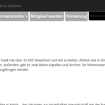
it zu erhöhen.
artnerstädte
Mitglied werden
Förderung
Mitglieder
tadt hat über 33 000 Einwohner und viel zu bieten. Ähnlich wie in Bri
ußerdem gibt es viele kleine Kapellen und Kirchen. Ein lohnenswert
usgetragen werden.
hte in Brilon – die Urkunden zur dauerhaften Freundschaft mit der fr