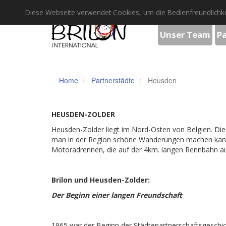
Diese Webseite verwendet Cookies, um die Bedienfreundlichke
Unser Team
P
Home
Partnerstädte
Heusden
HEUSDEN-ZOLDER
Heusden-Zolder liegt im Nord-Osten von Belgien. Die S
man in der Region schöne Wanderungen machen kann. A
Motoradrennen, die auf der 4km. langen Rennbahn a
Brilon und Heusden-Zolder:
Der Beginn einer langen Freundschaft
1965 war der Beginn der Städtepartnerschaftsgeschic