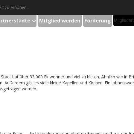
it zu erhöhen.
artnerstädte
Mitglied werden
Förderung
Mitglieder
tadt hat über 33 000 Einwohner und viel zu bieten. Ähnlich wie in Bri
ußerdem gibt es viele kleine Kapellen und Kirchen. Ein lohnenswert
usgetragen werden.
hte in Brilon – die Urkunden zur dauerhaften Freundschaft mit der fr