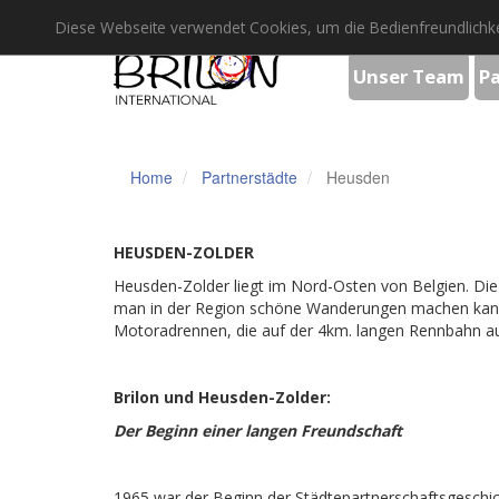
Diese Webseite verwendet Cookies, um die Bedienfreundlichke
Unser Team
P
Home
Partnerstädte
Heusden
HEUSDEN-ZOLDER
Heusden-Zolder liegt im Nord-Osten von Belgien. Die S
man in der Region schöne Wanderungen machen kann. A
Motoradrennen, die auf der 4km. langen Rennbahn a
Brilon und Heusden-Zolder:
Der Beginn einer langen Freundschaft
1965 war der Beginn der Städtepartnerschaftsgeschic