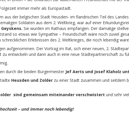
r Folgezeit immer mehr als Europastadt.
n aus der belgischen Stadt Heusden- im flandrischen Teil des Lande
maligen Soldaten aus dem 2. Weltkrieg, war auf einer Erkundungsrei
 Geyskens.
Sie wurden im Rathaus empfangen. Der damalige stellve
ntstand so etwas wie Sympathie – Freundschaft wäre noch zuviel gesag
 schrecklichen Erlebnissen des 2. Weltkrieges, die noch lebendig ware
en aufgenommen. Der Vortrag im Rat, sich einer neuen, 2. Städtepar
 zu entwickeln und dann auch in eine neue Städtepartnerschaft zu fü
mig.
en durch die beiden Bürgermeister
Jef Aerts und Josef Klaholz un
städte
Heusden und Zolder
zu einer Stadt zusammen und seitdem be
Zolder
sind gemeinsam miteinander verschwistert
und sehr viel
dhochzeit – und immer noch lebendig!