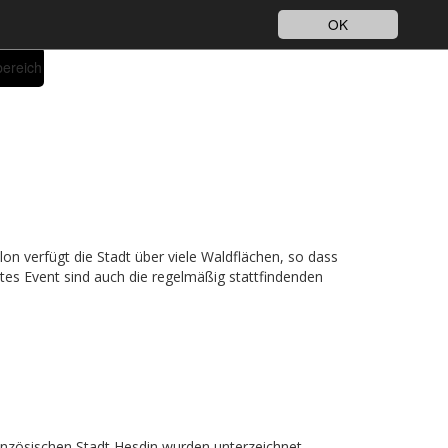
Impressum
Datenschutz
DE
OK
bereich
lon verfügt die Stadt über viele Waldflächen, so dass
es Event sind auch die regelmäßig stattfindenden
anzösischen Stadt Hesdin wurden unterzeichnet.