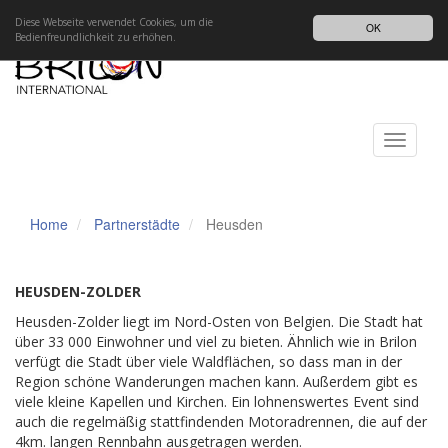
Impressum
Datenschutz
DE
Diese Webseite verwendet Cookies, um die
OK
Bedienfreundlichkeit zu erhöhen.
Toggle
navigati
Home
Partnerstädte
Heusden
HEUSDEN-ZOLDER
Heusden-Zolder liegt im Nord-Osten von Belgien. Die Stadt hat
über 33 000 Einwohner und viel zu bieten. Ähnlich wie in Brilon
verfügt die Stadt über viele Waldflächen, so dass man in der
Region schöne Wanderungen machen kann. Außerdem gibt es
viele kleine Kapellen und Kirchen. Ein lohnenswertes Event sind
auch die regelmäßig stattfindenden Motoradrennen, die auf der
4km. langen Rennbahn ausgetragen werden.