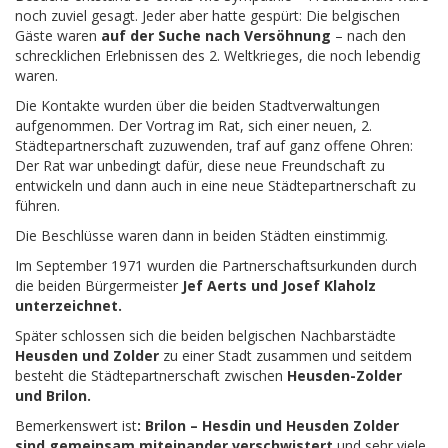
noch zuviel gesagt. Jeder aber hatte gespürt: Die belgischen
Gäste waren
auf der Suche nach Versöhnung
– nach den
schrecklichen Erlebnissen des 2. Weltkrieges, die noch lebendig
waren.
Die Kontakte wurden über die beiden Stadtverwaltungen
aufgenommen. Der Vortrag im Rat, sich einer neuen, 2.
Städtepartnerschaft zuzuwenden, traf auf ganz offene Ohren:
Der Rat war unbedingt dafür, diese neue Freundschaft zu
entwickeln und dann auch in eine neue Städtepartnerschaft zu
führen.
Die Beschlüsse waren dann in beiden Städten einstimmig.
Im September 1971 wurden die Partnerschaftsurkunden durch
die beiden Bürgermeister
Jef Aerts und Josef Klaholz
unterzeichnet.
Später schlossen sich die beiden belgischen Nachbarstädte
Heusden und Zolder
zu einer Stadt zusammen und seitdem
besteht die Städtepartnerschaft zwischen
Heusden-Zolder
und Brilon.
Bemerkenswert ist
: Brilon – Hesdin und Heusden Zolder
sind gemeinsam miteinander verschwistert
und sehr viele