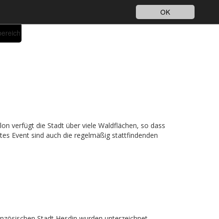
Impressum
Datenschutz
DE
OK
bereich
lon verfügt die Stadt über viele Waldflächen, so dass
es Event sind auch die regelmäßig stattfindenden
anzösischen Stadt Hesdin wurden unterzeichnet.