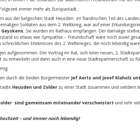
r Folgezeit immer mehr als Europastadt.
n aus der belgischen Stadt Heusden- im flandrischen Teil des Lande
maligen Soldaten aus dem 2. Weltkrieg, war auf einer Erkundungsrei
 Geyskens.
Sie wurden im Rathaus empfangen. Der damalige stellve
ntstand so etwas wie Sympathie – Freundschaft wäre noch zuviel gesag
 schrecklichen Erlebnissen des 2. Weltkrieges, die noch lebendig ware
en aufgenommen. Der Vortrag im Rat, sich einer neuen, 2. Städtepar
 zu entwickeln und dann auch in eine neue Städtepartnerschaft zu fü
mig.
en durch die beiden Bürgermeister
Jef Aerts und Josef Klaholz un
städte
Heusden und Zolder
zu einer Stadt zusammen und seitdem be
Zolder
sind gemeinsam miteinander verschwistert
und sehr viel
dhochzeit – und immer noch lebendig!