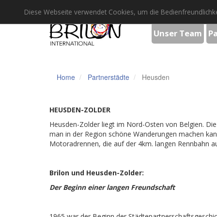
Diese Webseite verwendet Cookies, um die Bedienfreundlichke
Unser Team
P
Home
Partnerstädte
Heusden
HEUSDEN-ZOLDER
Heusden-Zolder liegt im Nord-Osten von Belgien. Die S
man in der Region schöne Wanderungen machen kann. A
Motoradrennen, die auf der 4km. langen Rennbahn a
Brilon und Heusden-Zolder:
Der Beginn einer langen Freundschaft
1965 war der Beginn der Städtepartnerschaftsgeschic