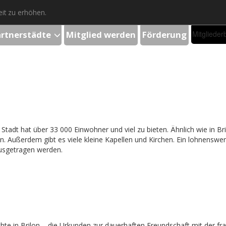
it zu erhöhen.
artnerstädte
Mitglied werden
Förderung
Mitglieder
tadt hat über 33 000 Einwohner und viel zu bieten. Ähnlich wie in Bri
ußerdem gibt es viele kleine Kapellen und Kirchen. Ein lohnenswert
usgetragen werden.
hte in Brilon – die Urkunden zur dauerhaften Freundschaft mit der fr