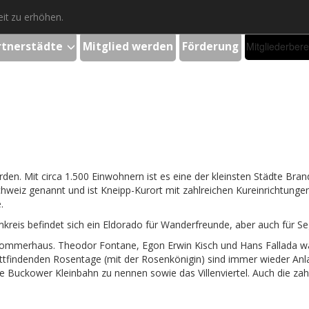
it zu erhöhen.
rtnerstädte
Mitglied werden
Förderung
Mitgliederbere
den. Mit circa 1.500 Einwohnern ist es eine der kleinsten Städte Bran
eiz genannt und ist Kneipp-Kurort mit zahlreichen Kureinrichtungen. 
.
kreis befindet sich ein Eldorado für Wanderfreunde, aber auch für Seg
 Sommerhaus. Theodor Fontane, Egon Erwin Kisch und Hans Fallada wa
 stattfindenden Rosentage (mit der Rosenkönigin) sind immer wieder An
die Buckower Kleinbahn zu nennen sowie das Villenviertel. Auch die 