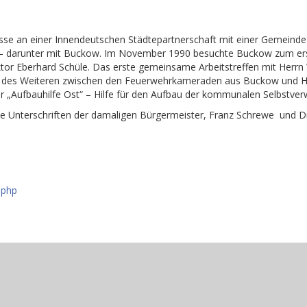
resse an einer Innendeutschen Städtepartnerschaft mit einer Gemein
darunter mit Buckow. Im November 1990 besuchte Buckow zum ersten 
ktor Eberhard Schüle. Das erste gemeinsame Arbeitstreffen mit Herr
nd des Weiteren zwischen den Feuerwehrkameraden aus Buckow und Ho
r „Aufbauhilfe Ost“ – Hilfe für den Aufbau der kommunalen Selbstver
e Unterschriften der damaligen Bürgermeister, Franz Schrewe und Dr
.php