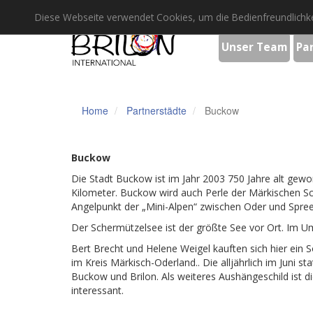
Diese Webseite verwendet Cookies, um die Bedienfreundlichke
Unser Team
Pa
Home
Partnerstädte
Buckow
Buckow
Die Stadt Buckow ist im Jahr 2003 750 Jahre alt gewor
Kilometer. Buckow wird auch Perle der Märkischen Schw
Angelpunkt der „Mini-Alpen“ zwischen Oder und Spree
Der Schermützelsee ist der größte See vor Ort. Im Um
Bert Brecht und Helene Weigel kauften sich hier ein
im Kreis Märkisch-Oderland.. Die alljährlich im Juni
Buckow und Brilon. Als weiteres Aushängeschild ist 
interessant.