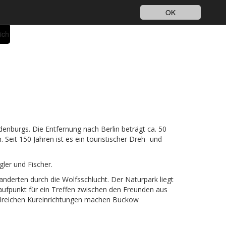
Impressum
Datenschutz
DE
OK
ich
denburgs. Die Entfernung nach Berlin beträgt ca. 50
Seit 150 Jahren ist es ein touristischer Dreh- und
ler und Fischer.
nderten durch die Wolfsschlucht. Der Naturpark liegt
laufpunkt für ein Treffen zwischen den Freunden aus
zahlreichen Kureinrichtungen machen Buckow