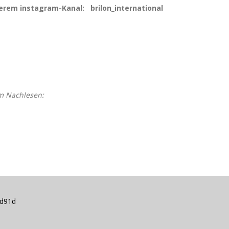
serem instagram-Kanal: brilon_international
m Nachlesen:
fd91d