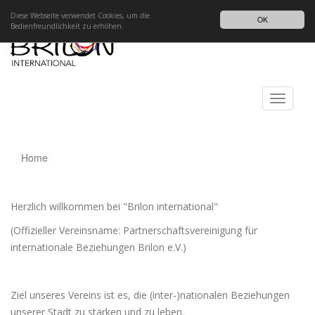
Impressum
Datenschutz
DE
Diese Webseite verwendet Cookies, um die
OK
Bedienfreundlichkeit zu erhöhen.
Toggle
navigati
Home
Herzlich willkommen bei "Brilon international"
(Offizieller Vereinsname: Partnerschaftsvereinigung für
internationale Beziehungen Brilon e.V.)
Ziel unseres Vereins ist es, die (inter-)nationalen Beziehungen
unserer Stadt zu stärken und zu leben.