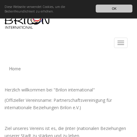
Impressum
Datenschutz
DE
Diese Webseite verwendet Cookies, um die
OK
Bedienfreundlichkeit zu erhöhen.
Toggle
navigati
Home
Herzlich willkommen bei "Brilon international"
(Offizieller Vereinsname: Partnerschaftsvereinigung für
internationale Beziehungen Brilon e.V.)
Ziel unseres Vereins ist es, die (inter-)nationalen Beziehungen
unserer Stadt zu stärken und zu leben.