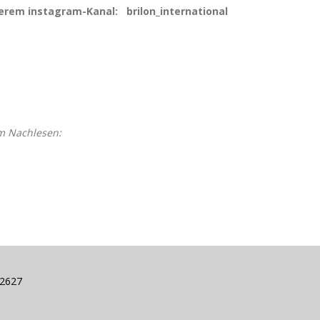
serem instagram-Kanal: brilon_international
m Nachlesen:
72627